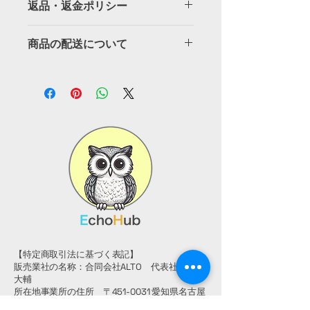
返品・返金ポリシー
ズ、素材、取扱説明に加え、商品の特
徴やおすすめのポイントなどを説明し
返品・返金ポリシーを入力してくださ
ましょう。
商品の配送について
い。顧客が商品に満足しなかった場合
や、不備があった場合に行う手続きの
配送地域、料金、所要時間、梱包な
手順などを説明しましょう。内容を明
ど、商品の配送に関する情報を入力し
確にすることで顧客からの信頼を獲得
てください。配送情報を明確にするこ
し、安心して商品を購入していただけ
とで顧客からの信頼を獲得し、安心し
ます。
て商品を購入していただけます。
【特定商取引法に基づく表記】
販売業社の名称：合同会社ALTO 代表社員 内海
大輔
所在地事業所の住所 〒451-0031 愛知県名古屋
市西区城西1-10-18