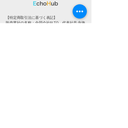
【特定商取引法に基づく表記】
販売業社の名称：合同会社ALTO 代表社員 内海
大輔
所在地事業所の住所 〒451-0031 愛知県名古屋
市西区城西1-10-18
電話番号
090-8543-3283
受付時間 10:00-18:00（土日祝を除く）
メールアドレス
daisuke.utsumi@alto-llc.biz
運営統括責任者 内海大輔
追加手数料等の追加料金 特にありません
交換および返金（返金ポリシー） 入会登録後の
返金はできません。退会については、サイト上
のキャンセルボタンからキャンセルのお手続き
をしてください
引渡時期 入会確定後、3〜4日営業日以内に
Discordへの案内をお送りします。案内後、すぐ
にご利用いただけます。
受け付け可能な決済手段 クレジットカードま
たは国内の銀行振込
決済期間顧客が商品購入代金を支払う時期クレ
ジットカード決済の場合はただちに処理されま
すが、国内の銀行振込の場合は注文から 3 日以